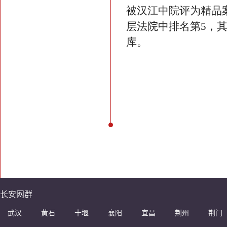
被汉江中院评为精品
层法院中排名第5，
库。
长安网群
武汉
黄石
十堰
襄阳
宜昌
荆州
荆门