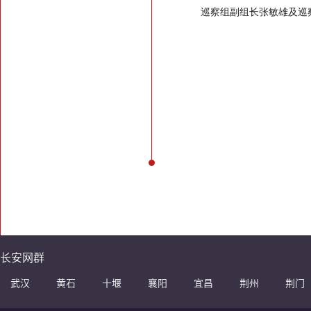
巡察组副组长张敏雄及巡
长安网群
武汉
黄石
十堰
襄阳
宜昌
荆州
荆门