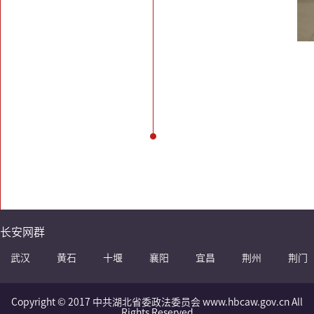
长安网群
武汉
黄石
十堰
襄阳
宜昌
荆州
荆门
Copyright © 2017 中共湖北省委政法委员会 www.hbcaw.gov.cn All
Rights Reserved