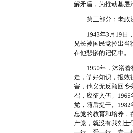
解矛盾，
为
推动基层
第三部分：老政
1943年3月1
兄长被国民党拉出当
在他悲惨的记忆中。
1950年，沐
走，学好知识，报效
害，他义无反顾回乡
召，应征入伍
。
19
党，随后提干
。
19
忘党的教育和培养，
产党，就没有我刘士
一行，爱一行，专一