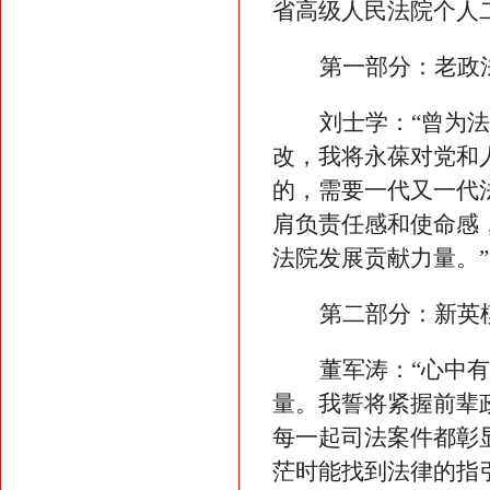
省高级人民法院个人
第一部分：老政
刘士学：
“
曾为法
改，我将
永葆
对党和
的，需要一代又一代
肩负责任感和使命感
法院
发展
贡献力量。
”
第二部分：新英
董军涛：
“
心中有
量。我誓将紧握前辈
每一起司法案件都彰
茫时能找到法律的指